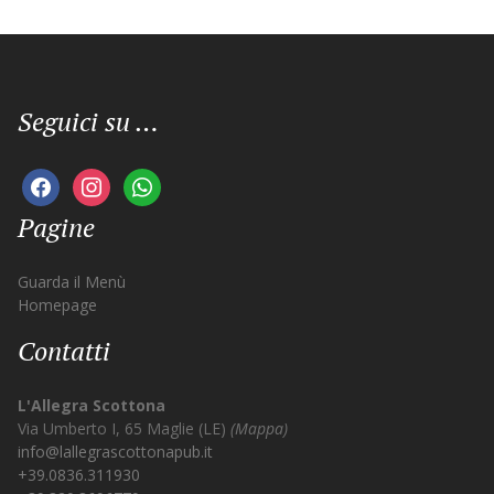
Seguici su …
facebook
instagram
whatsapp
Pagine
Guarda il Menù
Homepage
Contatti
L'Allegra Scottona
Via Umberto I, 65 Maglie (LE)
(Mappa)
info@lallegrascottonapub.it
+39.0836.311930