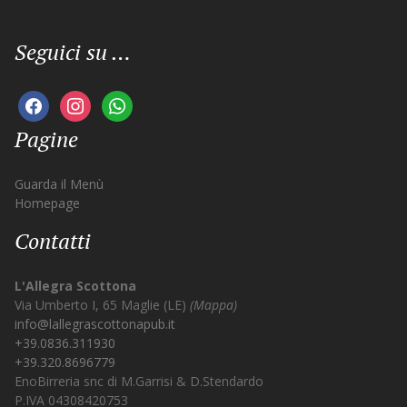
Seguici su …
facebook
instagram
whatsapp
Pagine
Guarda il Menù
Homepage
Contatti
L'Allegra Scottona
Via Umberto I, 65 Maglie (LE)
(Mappa)
info@lallegrascottonapub.it
+39.0836.311930
+39.320.8696779
EnoBirreria snc di M.Garrisi & D.Stendardo
P.IVA 04308420753