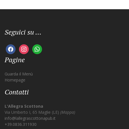
Seguici su …
facebook
instagram
whatsapp
Pagine
Guarda il Menù
Homepage
Contatti
L'Allegra Scottona
Via Umberto I, 65 Maglie (LE)
(Mappa)
info@lallegrascottonapub.it
+39.0836.311930